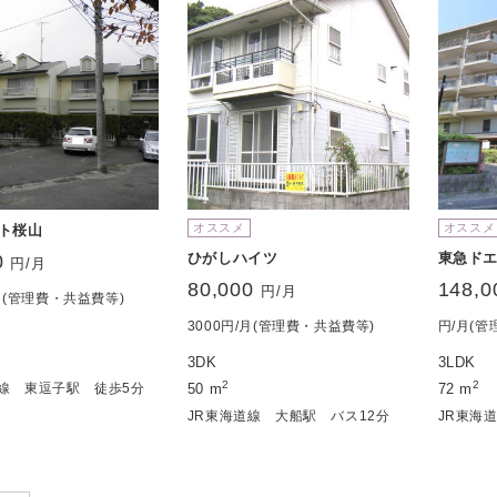
オススメ
オススメ
ト桜山
ひがしハイツ
東急ド
0
円/月
80,000
148,0
円/月
/月(管理費・共益費等)
3000円/月(管理費・共益費等)
円/月(管
3DK
3LDK
2
2
賀線 東逗子駅 徒歩5分
50 m
72 m
JR東海道線 大船駅 バス12分
JR東海