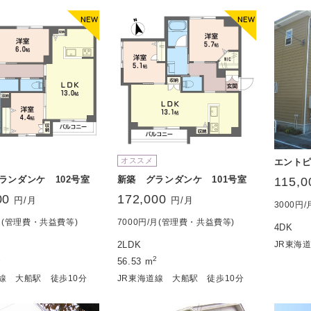
オススメ
エント
ランダンケ 102号室
新築 グランダンケ 101号室
115,0
00
172,000
円/月
円/月
3000円
/月(管理費・共益費等)
7000円/月(管理費・共益費等)
4DK
2LDK
JR東海
2
2
56.53 m
道線 大船駅 徒歩10分
JR東海道線 大船駅 徒歩10分