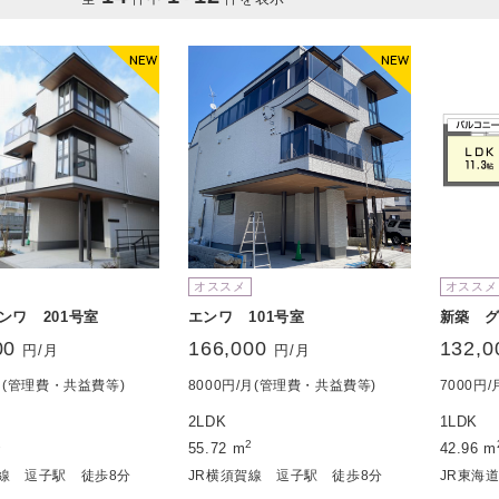
オススメ
オススメ
ンワ 201号室
エンワ 101号室
新築 グ
00
166,000
132,0
円/月
円/月
/月(管理費・共益費等)
8000円/月(管理費・共益費等)
7000円
2LDK
1LDK
2
2
55.72 m
42.96 m
賀線 逗子駅 徒歩8分
JR横須賀線 逗子駅 徒歩8分
JR東海