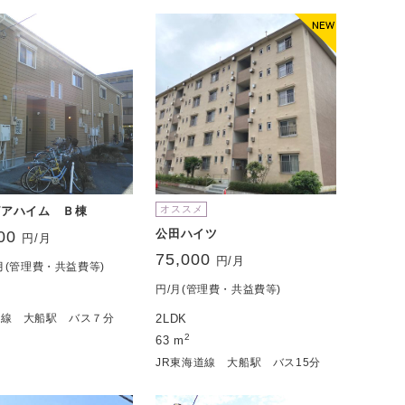
オススメ
ピアハイム Ｂ棟
公田ハイツ
00
円/月
75,000
円/月
/月(管理費・共益費等)
円/月(管理費・共益費等)
道線 大船駅 バス７分
2LDK
2
63 m
JR東海道線 大船駅 バス15分