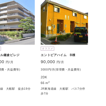
オススメ
エル鎌倉ビレジ
エントピアハイム B棟
00
90,000
円/月
円/月
理費・共益費等)
3000円/月(管理費・共益費等)
2DK
2
66 m
道線 大船駅 徒歩19分
JR東海道線 大船駅 バス7分停
歩7分