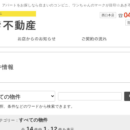
、アパートをお探しなら住まいのコンビニ、ワンちゃんのマークが目印☆あき
西口本店
件情報
所、条件などのワードから検索できます。
すべての物件
テゴリー：
14
1
12
全
件中
-
件を表示